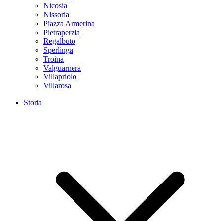
Nicosia
Nissoria
Piazza Armerina
Pietraperzia
Regalbuto
Sperlinga
Troina
Valguarnera
Villapriolo
Villarosa
Storia