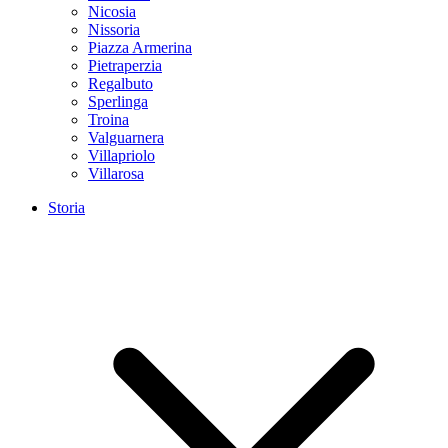
Nicosia
Nissoria
Piazza Armerina
Pietraperzia
Regalbuto
Sperlinga
Troina
Valguarnera
Villapriolo
Villarosa
Storia