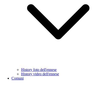
History foto dell'ennese
History video dell'ennese
Comuni