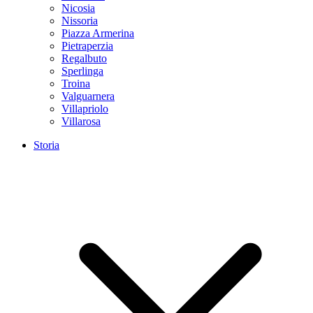
Nicosia
Nissoria
Piazza Armerina
Pietraperzia
Regalbuto
Sperlinga
Troina
Valguarnera
Villapriolo
Villarosa
Storia