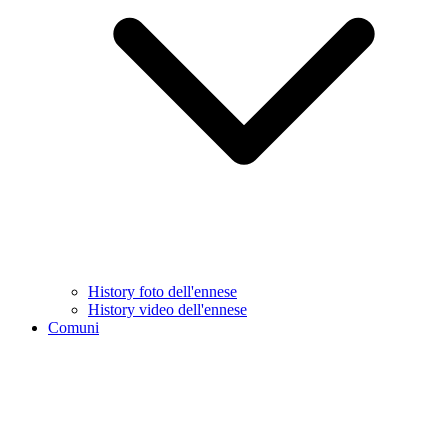
History foto dell'ennese
History video dell'ennese
Comuni