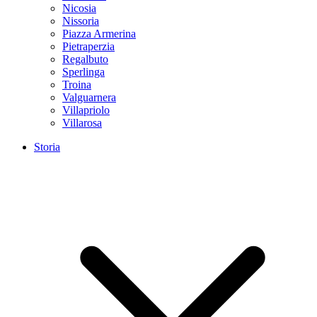
Nicosia
Nissoria
Piazza Armerina
Pietraperzia
Regalbuto
Sperlinga
Troina
Valguarnera
Villapriolo
Villarosa
Storia