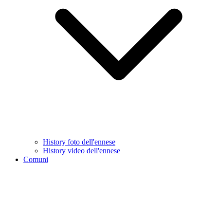
History foto dell'ennese
History video dell'ennese
Comuni