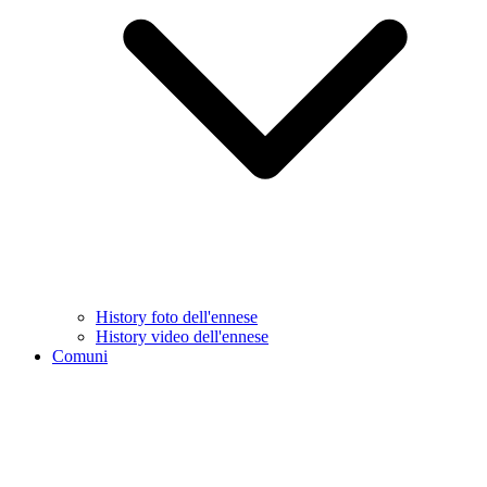
History foto dell'ennese
History video dell'ennese
Comuni