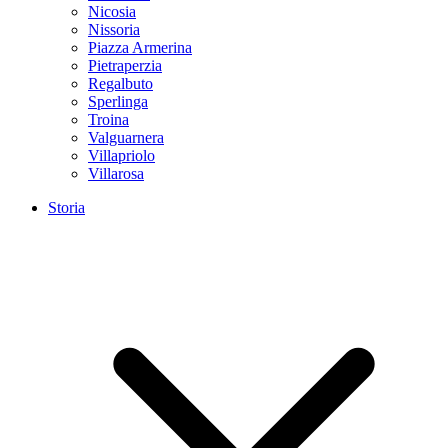
Nicosia
Nissoria
Piazza Armerina
Pietraperzia
Regalbuto
Sperlinga
Troina
Valguarnera
Villapriolo
Villarosa
Storia