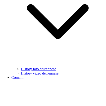
History foto dell'ennese
History video dell'ennese
Comuni