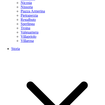
Nicosia
Nissoria
Piazza Armerina
Pietraperzia
Regalbuto
Sperlinga
Troina
Valguarnera
Villapriolo
Villarosa
Storia