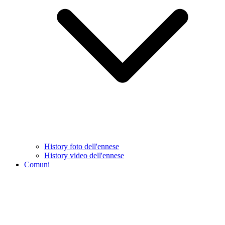
History foto dell'ennese
History video dell'ennese
Comuni