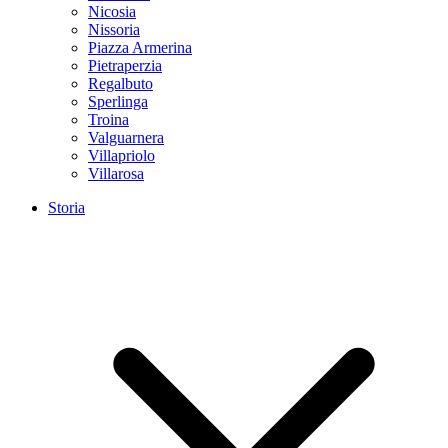
Nicosia
Nissoria
Piazza Armerina
Pietraperzia
Regalbuto
Sperlinga
Troina
Valguarnera
Villapriolo
Villarosa
Storia