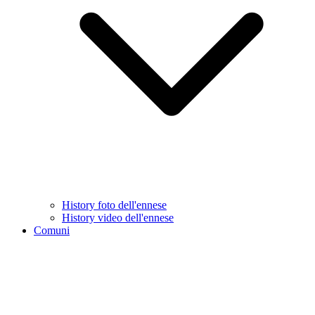
History foto dell'ennese
History video dell'ennese
Comuni