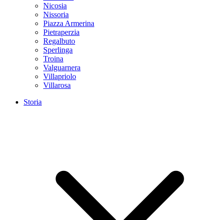
Nicosia
Nissoria
Piazza Armerina
Pietraperzia
Regalbuto
Sperlinga
Troina
Valguarnera
Villapriolo
Villarosa
Storia