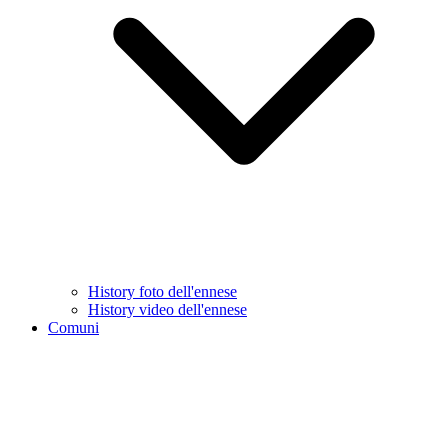
History foto dell'ennese
History video dell'ennese
Comuni