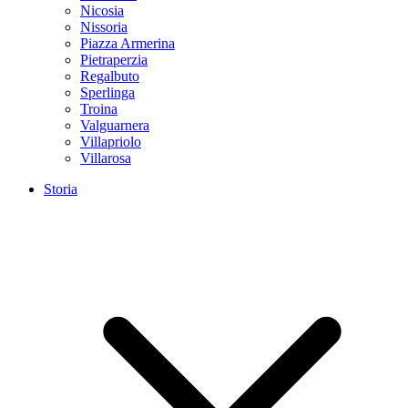
Nicosia
Nissoria
Piazza Armerina
Pietraperzia
Regalbuto
Sperlinga
Troina
Valguarnera
Villapriolo
Villarosa
Storia