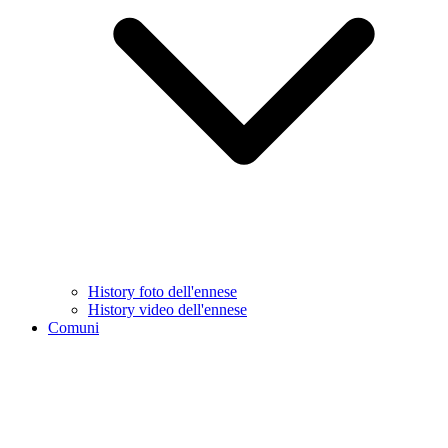
History foto dell'ennese
History video dell'ennese
Comuni