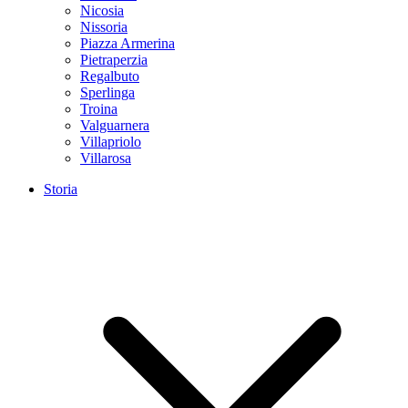
Nicosia
Nissoria
Piazza Armerina
Pietraperzia
Regalbuto
Sperlinga
Troina
Valguarnera
Villapriolo
Villarosa
Storia