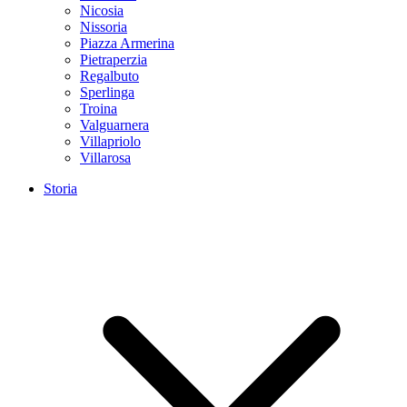
Nicosia
Nissoria
Piazza Armerina
Pietraperzia
Regalbuto
Sperlinga
Troina
Valguarnera
Villapriolo
Villarosa
Storia