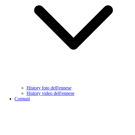
History foto dell'ennese
History video dell'ennese
Comuni