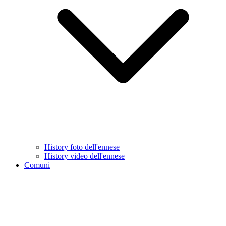
History foto dell'ennese
History video dell'ennese
Comuni