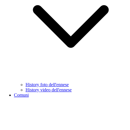
History foto dell'ennese
History video dell'ennese
Comuni