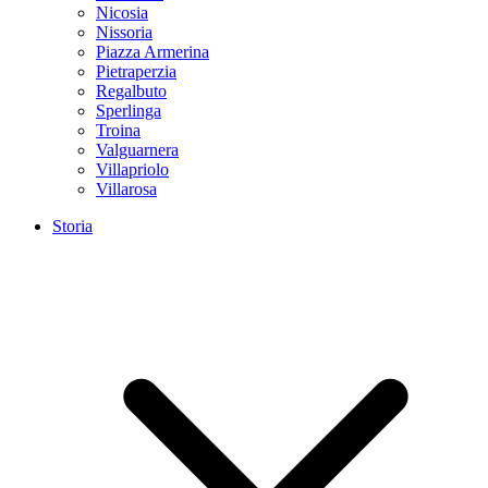
Nicosia
Nissoria
Piazza Armerina
Pietraperzia
Regalbuto
Sperlinga
Troina
Valguarnera
Villapriolo
Villarosa
Storia