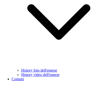
History foto dell'ennese
History video dell'ennese
Comuni