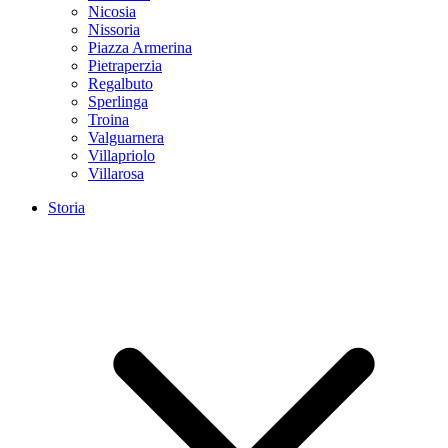
Nicosia
Nissoria
Piazza Armerina
Pietraperzia
Regalbuto
Sperlinga
Troina
Valguarnera
Villapriolo
Villarosa
Storia