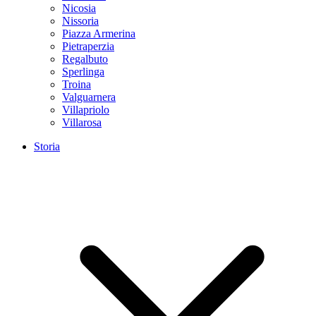
Nicosia
Nissoria
Piazza Armerina
Pietraperzia
Regalbuto
Sperlinga
Troina
Valguarnera
Villapriolo
Villarosa
Storia