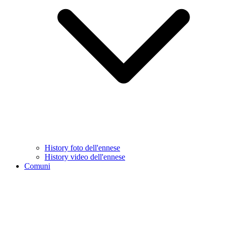
History foto dell'ennese
History video dell'ennese
Comuni