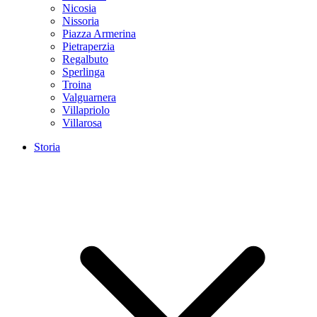
Nicosia
Nissoria
Piazza Armerina
Pietraperzia
Regalbuto
Sperlinga
Troina
Valguarnera
Villapriolo
Villarosa
Storia