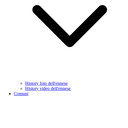
History foto dell'ennese
History video dell'ennese
Comuni