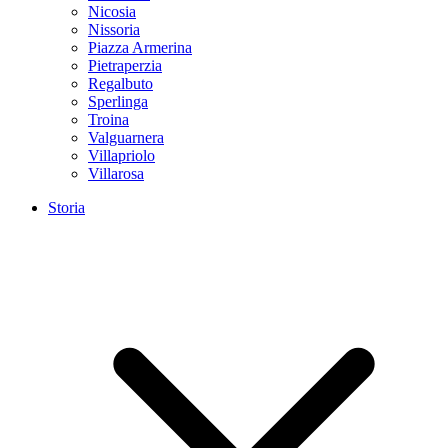
Nicosia
Nissoria
Piazza Armerina
Pietraperzia
Regalbuto
Sperlinga
Troina
Valguarnera
Villapriolo
Villarosa
Storia