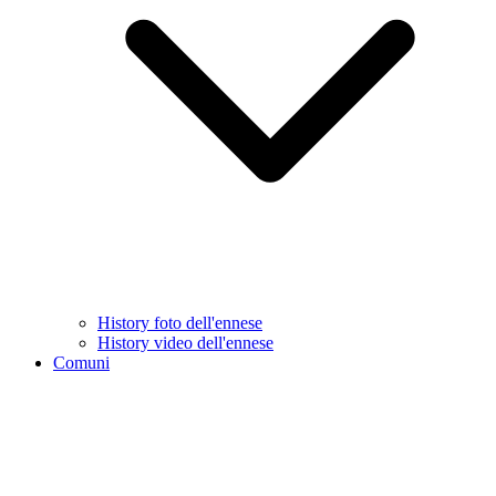
History foto dell'ennese
History video dell'ennese
Comuni