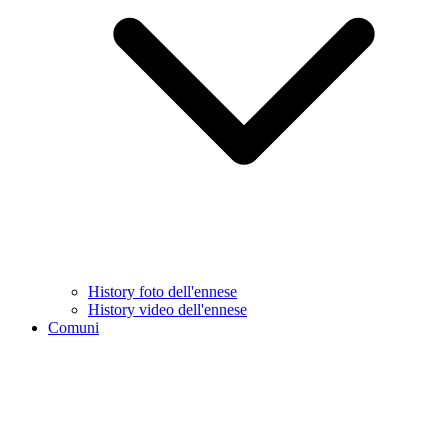
History foto dell'ennese
History video dell'ennese
Comuni