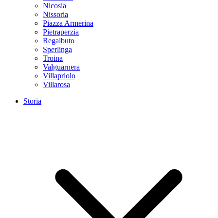
Nicosia
Nissoria
Piazza Armerina
Pietraperzia
Regalbuto
Sperlinga
Troina
Valguarnera
Villapriolo
Villarosa
Storia