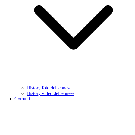
History foto dell'ennese
History video dell'ennese
Comuni