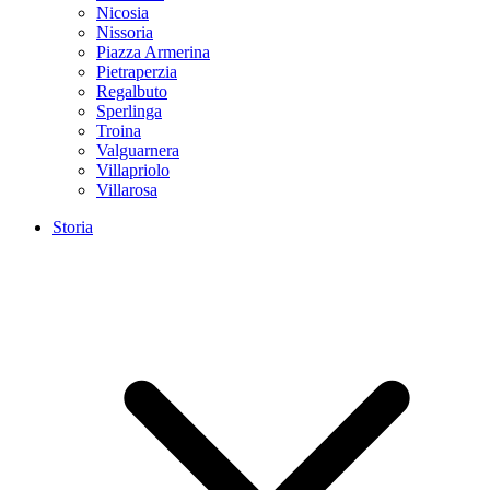
Nicosia
Nissoria
Piazza Armerina
Pietraperzia
Regalbuto
Sperlinga
Troina
Valguarnera
Villapriolo
Villarosa
Storia