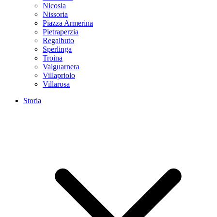
Nicosia
Nissoria
Piazza Armerina
Pietraperzia
Regalbuto
Sperlinga
Troina
Valguarnera
Villapriolo
Villarosa
Storia