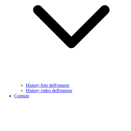
History foto dell'ennese
History video dell'ennese
Comuni