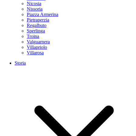
Nicosia
Nissoria
Piazza Armerina
Pietraperzia
Regalbuto
Sperlinga
Troina
Valguarnera
Villapriolo
Villarosa
Storia