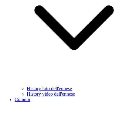
History foto dell'ennese
History video dell'ennese
Comuni