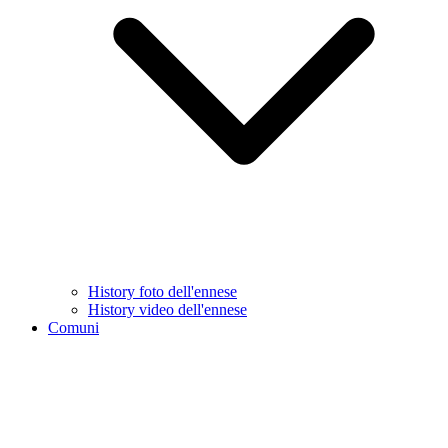
History foto dell'ennese
History video dell'ennese
Comuni