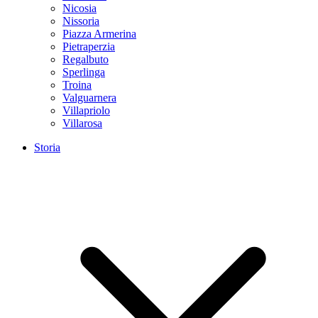
Nicosia
Nissoria
Piazza Armerina
Pietraperzia
Regalbuto
Sperlinga
Troina
Valguarnera
Villapriolo
Villarosa
Storia