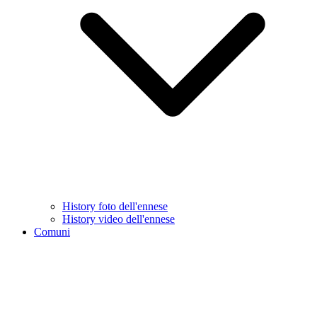
History foto dell'ennese
History video dell'ennese
Comuni