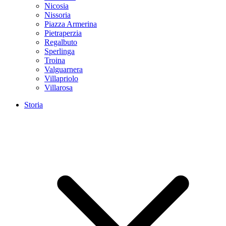
Nicosia
Nissoria
Piazza Armerina
Pietraperzia
Regalbuto
Sperlinga
Troina
Valguarnera
Villapriolo
Villarosa
Storia