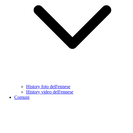
History foto dell'ennese
History video dell'ennese
Comuni