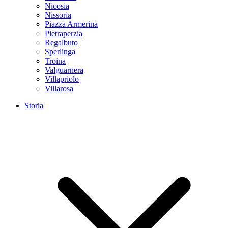
Nicosia
Nissoria
Piazza Armerina
Pietraperzia
Regalbuto
Sperlinga
Troina
Valguarnera
Villapriolo
Villarosa
Storia