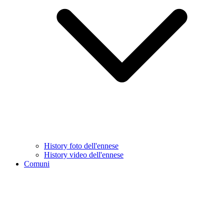
History foto dell'ennese
History video dell'ennese
Comuni