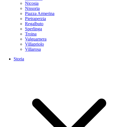
Nicosia
Nissoria
Piazza Armerina
Pietraperzia
Regalbuto
Sperlinga
Troina
Valguarnera
Villapriolo
Villarosa
Storia