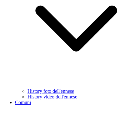
History foto dell'ennese
History video dell'ennese
Comuni