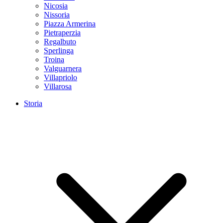
Nicosia
Nissoria
Piazza Armerina
Pietraperzia
Regalbuto
Sperlinga
Troina
Valguarnera
Villapriolo
Villarosa
Storia