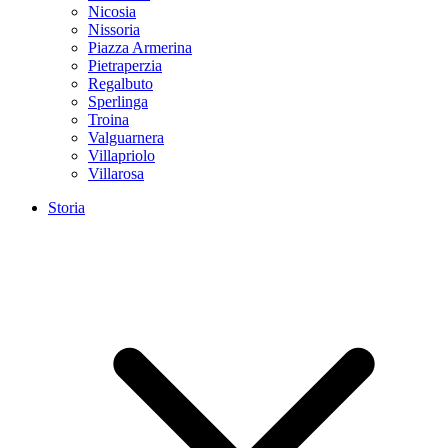
Nicosia
Nissoria
Piazza Armerina
Pietraperzia
Regalbuto
Sperlinga
Troina
Valguarnera
Villapriolo
Villarosa
Storia