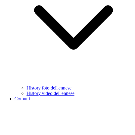
History foto dell'ennese
History video dell'ennese
Comuni