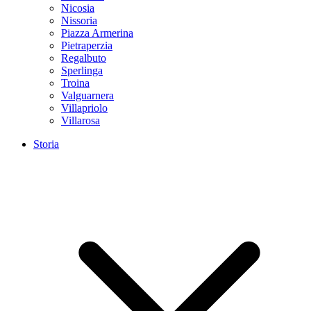
Nicosia
Nissoria
Piazza Armerina
Pietraperzia
Regalbuto
Sperlinga
Troina
Valguarnera
Villapriolo
Villarosa
Storia