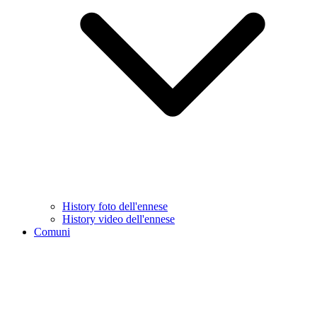
History foto dell'ennese
History video dell'ennese
Comuni