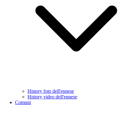
History foto dell'ennese
History video dell'ennese
Comuni