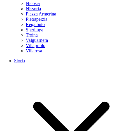
Nicosia
Nissoria
Piazza Armerina
Pietraperzia
Regalbuto
Sperlinga
Troina
Valguarnera
Villapriolo
Villarosa
Storia