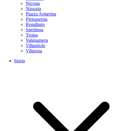
Nicosia
Nissoria
Piazza Armerina
Pietraperzia
Regalbuto
Sperlinga
Troina
Valguarnera
Villapriolo
Villarosa
Storia