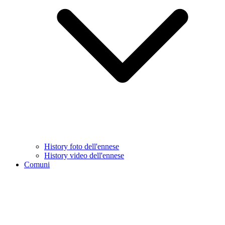
History foto dell'ennese
History video dell'ennese
Comuni