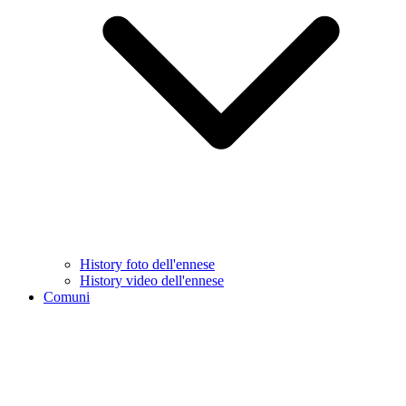
History foto dell'ennese
History video dell'ennese
Comuni