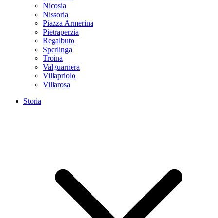
Nicosia
Nissoria
Piazza Armerina
Pietraperzia
Regalbuto
Sperlinga
Troina
Valguarnera
Villapriolo
Villarosa
Storia