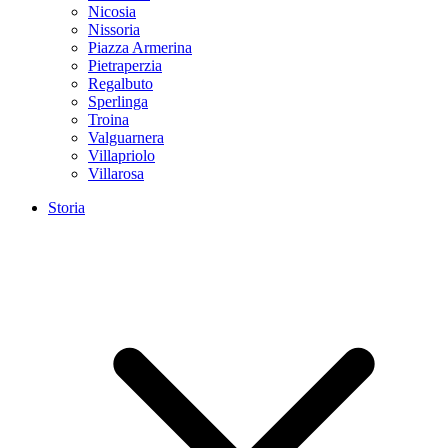
Nicosia
Nissoria
Piazza Armerina
Pietraperzia
Regalbuto
Sperlinga
Troina
Valguarnera
Villapriolo
Villarosa
Storia