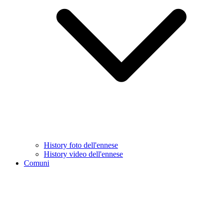
History foto dell'ennese
History video dell'ennese
Comuni