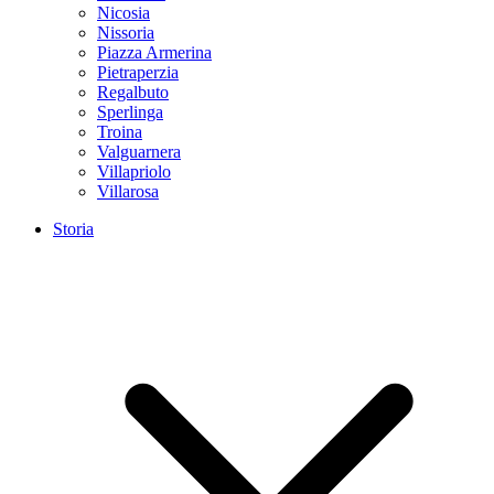
Nicosia
Nissoria
Piazza Armerina
Pietraperzia
Regalbuto
Sperlinga
Troina
Valguarnera
Villapriolo
Villarosa
Storia