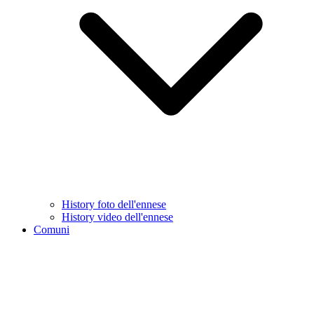
History foto dell'ennese
History video dell'ennese
Comuni