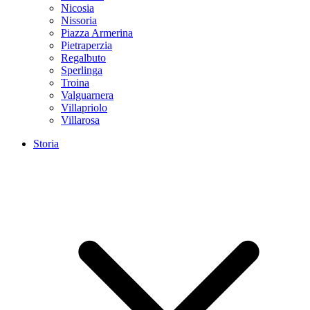
Nicosia
Nissoria
Piazza Armerina
Pietraperzia
Regalbuto
Sperlinga
Troina
Valguarnera
Villapriolo
Villarosa
Storia