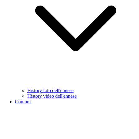
History foto dell'ennese
History video dell'ennese
Comuni