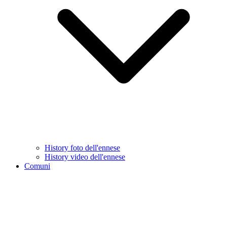
History foto dell'ennese
History video dell'ennese
Comuni