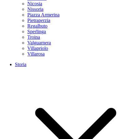
Nicosia
Nissoria
Piazza Armerina
Pietraperzia
Regalbuto
Sperlinga
Troina
Valguarnera
Villapriolo
Villarosa
Storia