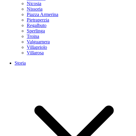
Nicosia
Nissoria
Piazza Armerina
Pietraperzia
Regalbuto
Sperlinga
Troina
Valguarnera
Villapriolo
Villarosa
Storia