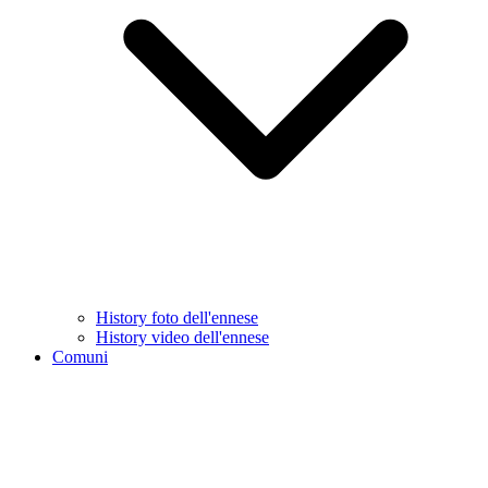
History foto dell'ennese
History video dell'ennese
Comuni