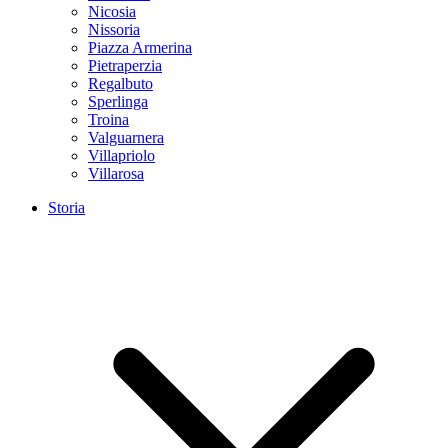
Nicosia
Nissoria
Piazza Armerina
Pietraperzia
Regalbuto
Sperlinga
Troina
Valguarnera
Villapriolo
Villarosa
Storia