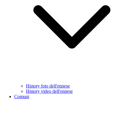
History foto dell'ennese
History video dell'ennese
Comuni