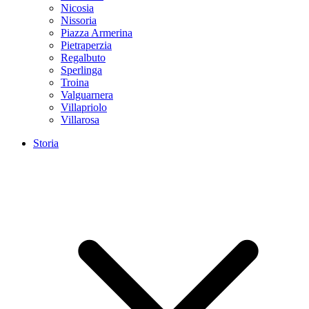
Nicosia
Nissoria
Piazza Armerina
Pietraperzia
Regalbuto
Sperlinga
Troina
Valguarnera
Villapriolo
Villarosa
Storia