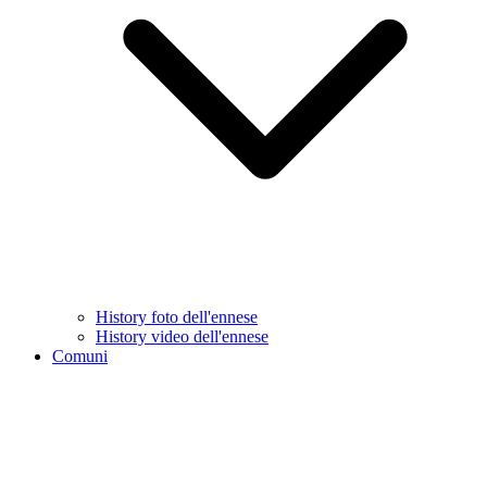
History foto dell'ennese
History video dell'ennese
Comuni