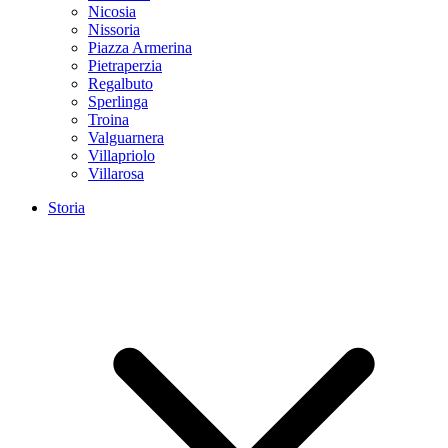
Nicosia
Nissoria
Piazza Armerina
Pietraperzia
Regalbuto
Sperlinga
Troina
Valguarnera
Villapriolo
Villarosa
Storia