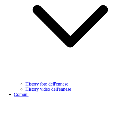
History foto dell'ennese
History video dell'ennese
Comuni