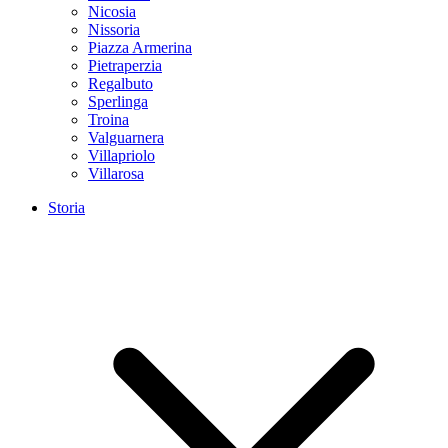
Nicosia
Nissoria
Piazza Armerina
Pietraperzia
Regalbuto
Sperlinga
Troina
Valguarnera
Villapriolo
Villarosa
Storia