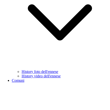
History foto dell'ennese
History video dell'ennese
Comuni