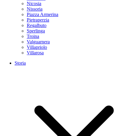
Nicosia
Nissoria
Piazza Armerina
Pietraperzia
Regalbuto
Sperlinga
Troina
Valguarnera
Villapriolo
Villarosa
Storia