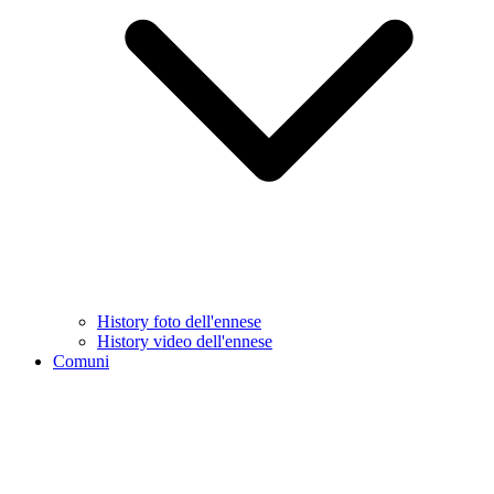
History foto dell'ennese
History video dell'ennese
Comuni