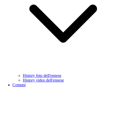
History foto dell'ennese
History video dell'ennese
Comuni