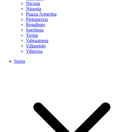
Nicosia
Nissoria
Piazza Armerina
Pietraperzia
Regalbuto
Sperlinga
Troina
Valguarnera
Villapriolo
Villarosa
Storia