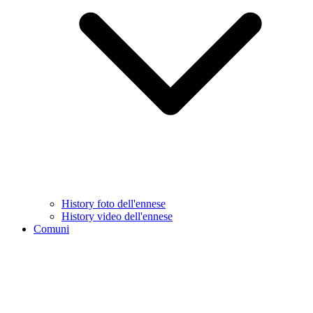
History foto dell'ennese
History video dell'ennese
Comuni