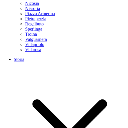
Nicosia
Nissoria
Piazza Armerina
Pietraperzia
Regalbuto
Sperlinga
Troina
Valguarnera
Villapriolo
Villarosa
Storia