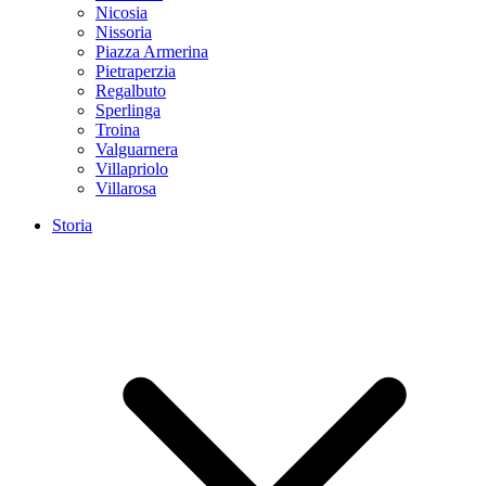
Nicosia
Nissoria
Piazza Armerina
Pietraperzia
Regalbuto
Sperlinga
Troina
Valguarnera
Villapriolo
Villarosa
Storia