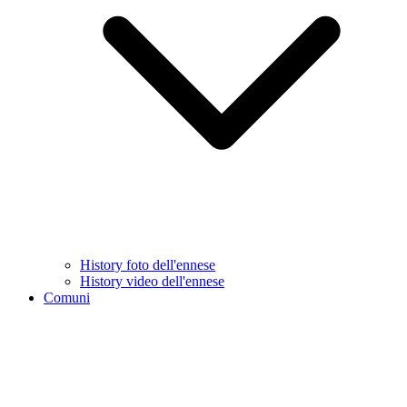
History foto dell'ennese
History video dell'ennese
Comuni