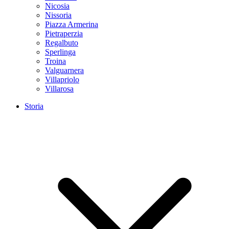
Nicosia
Nissoria
Piazza Armerina
Pietraperzia
Regalbuto
Sperlinga
Troina
Valguarnera
Villapriolo
Villarosa
Storia