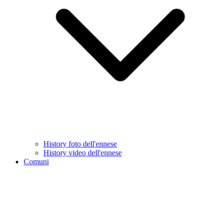
History foto dell'ennese
History video dell'ennese
Comuni