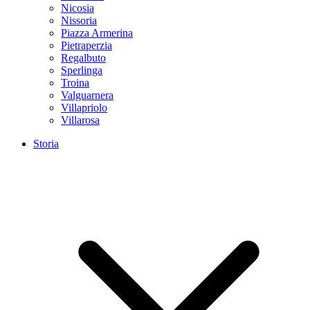
Nicosia
Nissoria
Piazza Armerina
Pietraperzia
Regalbuto
Sperlinga
Troina
Valguarnera
Villapriolo
Villarosa
Storia