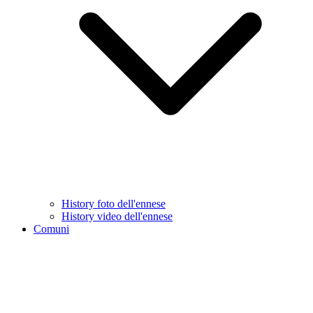
History foto dell'ennese
History video dell'ennese
Comuni