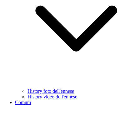
History foto dell'ennese
History video dell'ennese
Comuni