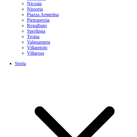
Nicosia
Nissoria
Piazza Armerina
Pietraperzia
Regalbuto
Sperlinga
Troina
Valguarnera
Villapriolo
Villarosa
Storia