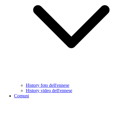
History foto dell'ennese
History video dell'ennese
Comuni