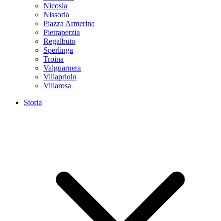
Nicosia
Nissoria
Piazza Armerina
Pietraperzia
Regalbuto
Sperlinga
Troina
Valguarnera
Villapriolo
Villarosa
Storia