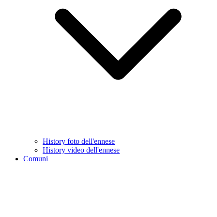
History foto dell'ennese
History video dell'ennese
Comuni