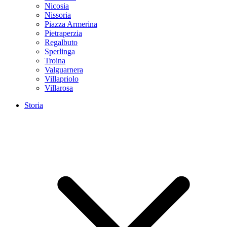
Nicosia
Nissoria
Piazza Armerina
Pietraperzia
Regalbuto
Sperlinga
Troina
Valguarnera
Villapriolo
Villarosa
Storia