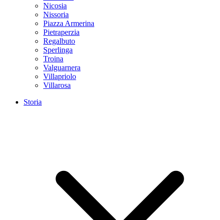
Nicosia
Nissoria
Piazza Armerina
Pietraperzia
Regalbuto
Sperlinga
Troina
Valguarnera
Villapriolo
Villarosa
Storia