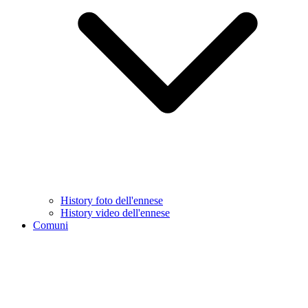
History foto dell'ennese
History video dell'ennese
Comuni